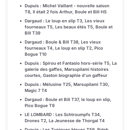
Dupuis : Michel Vaillant - nouvelle saison
T8, Il était 2 fois Arthur, Boule et Bill HS
Dargaud : Le loup en slip T3, Les vieux
fourneaux T5, Les beaux étés T5, Boule et
Bill T39
Dargaud : Boule & Bill T38, Les vieux
fourneaux T4, Le loup en slip T2, Pico
Bogue T10
Dupuis : Spirou et Fantasio hors-série T5, La
galerie des gaffes, Marsupilami histoires
courtes, Gaston biographie d'un gaffeur
Dupuis : Mélusine T25, Marsupilami T30,
Magic 7 T4
Dargaud : Boule et Bill T37, le loup en slip,
Pico Bogue T9
LE LOMBARD : Les Schtroumpfs T34,
Drones T2, La Jeunesse de Thorgal T4
Dupuis : Les Tuniques bleues T59, Ralph