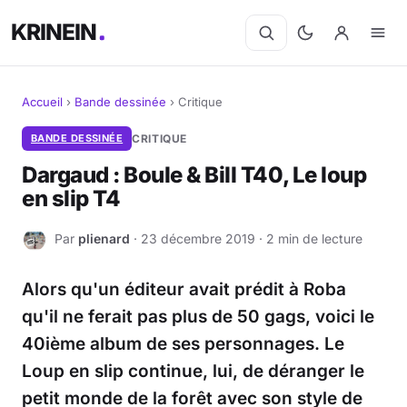
KRINEIN
Accueil
›
Bande dessinée
›
Critique
Cinéma
BANDE DESSINÉE
CRITIQUE
Dargaud : Boule & Bill T40, Le loup
Séries
en slip T4
Manga
Par
plienard
· 23 décembre 2019 · 2 min de lecture
P
BD
Alors qu'un éditeur avait prédit à Roba
Livres
qu'il ne ferait pas plus de 50 gags, voici le
40ième album de ses personnages. Le
Jeux vidéo
Loup en slip continue, lui, de déranger le
petit monde de la forêt avec son style de
Jeux de société