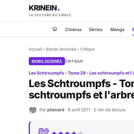
KRINEIN
LA CULTURE AU CRIBLE
Cinéma
Séries
Manga
Accueil
›
Bande dessinée
›
Critique
BANDE DESSINÉE
CRITIQUE
Les Schtroumpfs - Tome 29 - Les schtroumpfs et l'
Les Schtroumpfs - To
schtroumpfs et l'arbre
Par
plienard
· 8 avril 2011 · 2 min de lecture
P