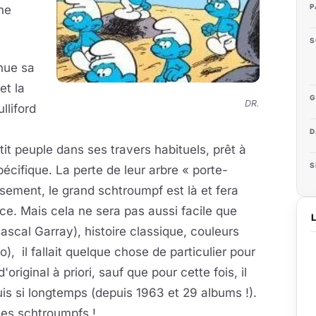
P
ne
S
nue sa
et la
G
DR.
lliford
D
tit peuple dans ses travers habituels, prêt à
S
écifique. La perte de leur arbre « porte-
sement, le grand schtroumpf est là et fera
ace. Mais cela ne sera pas aussi facile que
ascal Garray), histoire classique, couleurs
), il fallait quelque chose de particulier pour
riginal à priori, sauf que pour cette fois, il
puis si longtemps (depuis 1963 et 29 albums !).
les schtroumpfs !