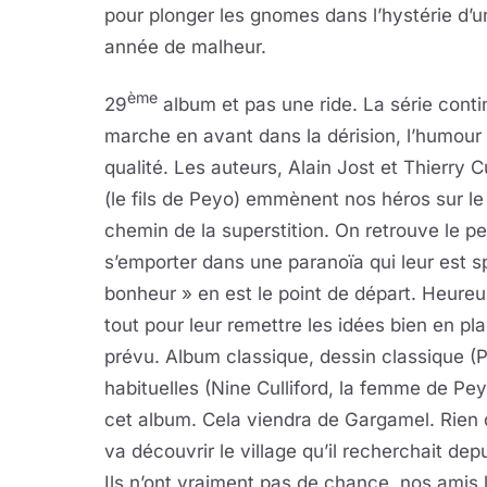
pour plonger les gnomes dans l’hystérie d’u
année de malheur.
ème
29
album et pas une ride. La série conti
marche en avant dans la dérision, l’humour 
qualité. Les auteurs, Alain Jost et Thierry Cu
(le fils de Peyo) emmènent nos héros sur le
chemin de la superstition. On retrouve le pe
s’emporter dans une paranoïa qui leur est sp
bonheur » en est le point de départ. Heureu
tout pour leur remettre les idées bien en pl
prévu. Album classique, dessin classique (P
habituelles (Nine Culliford, la femme de Peyo
cet album. Cela viendra de Gargamel. Rien d'o
va découvrir le village qu’il recherchait de
Ils n’ont vraiment pas de chance, nos amis 