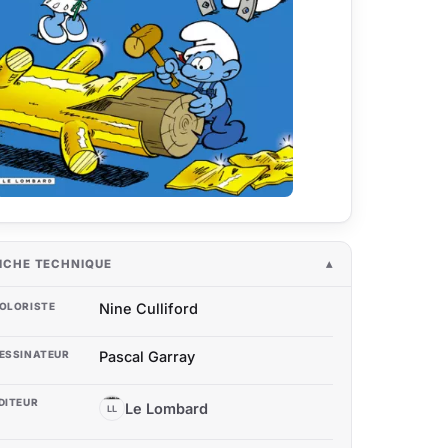
ICHE TECHNIQUE
OLORISTE
Nine Culliford
ESSINATEUR
Pascal Garray
DITEUR
Le Lombard
LL