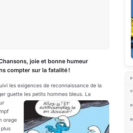
r. Chansons, joie et bonne humeur
s compter sur la fatalité !
F
uivi les exigences de reconnaissance de la
C
ger guette les petits hommes bleus. La
ur
D
umpf
un orage
E
s plus