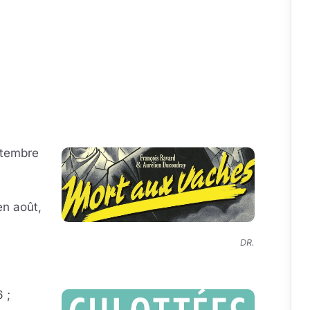
eptembre
en août,
DR.
 ;