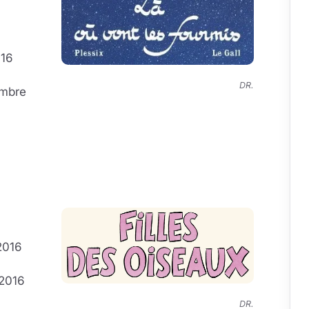
016
DR.
embre
2016
 2016
DR.