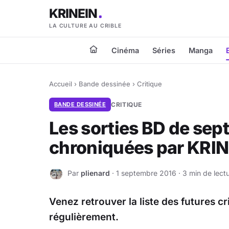
KRINEIN
LA CULTURE AU CRIBLE
Cinéma
Séries
Manga
Accueil
›
Bande dessinée
›
Critique
BANDE DESSINÉE
CRITIQUE
Les sorties BD de se
chroniquées par KRI
Par
plienard
· 1 septembre 2016 · 3 min de lect
P
Venez retrouver la liste des futures c
régulièrement.