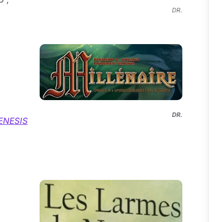
DR.
DR.
ENESIS