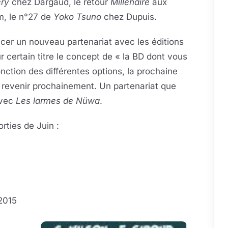
ery
chez Dargaud, le retour
Millénaire
aux
m, le n°27 de
Yoko Tsuno
chez Dupuis.
cer un nouveau partenariat avec les éditions
ur certain titre le concept de « la BD dont vous
onction des différentes options, la prochaine
y revenir prochainement. Un partenariat que
avec
Les larmes de Nüwa
.
rties de Juin :
 2015