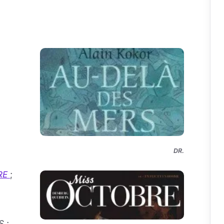
DR.
RE
;
ES
;