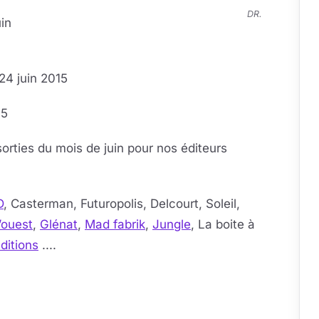
DR.
uin
 24 juin 2015
15
orties du mois de juin pour nos éditeurs
D
, Casterman, Futuropolis, Delcourt, Soleil,
’ouest
,
Glénat
,
Mad fabrik
,
Jungle
, La boite à
ditions
....