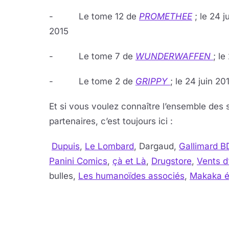
- Le tome 12 de
PROMETHEE
; le 24 j
2015
- Le tome 7 de
WUNDERWAFFEN
; le
- Le tome 2 de
GRIPPY
; le 24 juin 20
Et si vous voulez connaître l’ensemble des s
partenaires, c’est toujours ici :
Dupuis
,
Le Lombard
, Dargaud,
Gallimard B
Panini Comics
,
çà et Là
,
Drugstore
,
Vents d
bulles,
Les humanoïdes associés
,
Makaka é