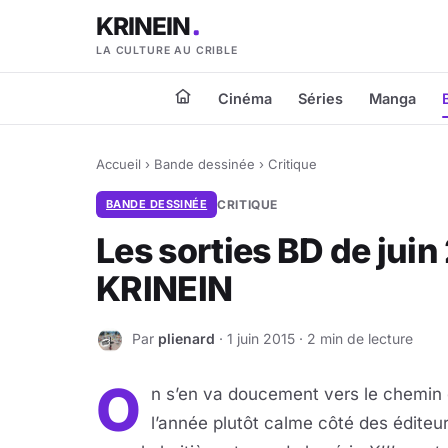
KRINEIN
LA CULTURE AU CRIBLE
Cinéma
Séries
Manga
Accueil
›
Bande dessinée
›
Critique
BANDE DESSINÉE
CRITIQUE
Les sorties BD de jui
KRINEIN
Par
plienard
· 1 juin 2015 · 2 min de lecture
P
O
n s’en va doucement vers le chemin
l’année plutôt calme côté des édite