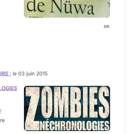
DR.
EURS
; le 03 juin 2015
LOGIES
E
bre