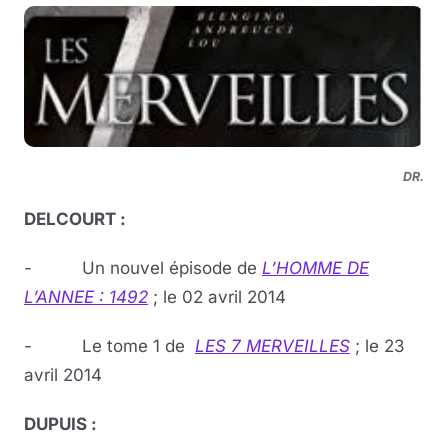
DR.
DELCOURT :
- Un nouvel épisode de
L’HOMME DE
L’ANNEE : 1492
; le 02 avril 2014
- Le tome 1 de
LES 7 MERVEILLES
; le 23
avril 2014
DUPUIS :