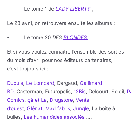
- Le tome 1 de
LADY LIBERTY
;
Le 23 avril, on retrouvera ensuite les albums :
- Le tome 20
DES
BLONDES
;
Et si vous voulez connaître l’ensemble des sorties
du mois d’avril pour nos éditeurs partenaires,
c’est toujours ici :
Dupuis
,
Le Lombard
, Dargaud,
Gallimard
BD
, Casterman, Futuropolis,
12Bis
, Delcourt, Soleil,
P
Comics
,
çà et Là
,
Drugstore
,
Vents
d’ouest
,
Glénat
,
Mad fabrik
,
Jungle
, La boite à
bulles,
Les humanoïdes associés
....