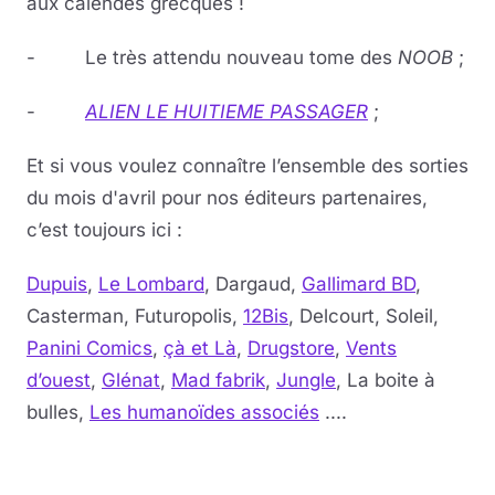
aux calendes grecques !
- Le très attendu nouveau tome des
NOOB
;
-
ALIEN LE HUITIEME PASSAGER
;
Et si vous voulez connaître l’ensemble des sorties
du mois d'avril pour nos éditeurs partenaires,
c’est toujours ici :
Dupuis
,
Le Lombard
, Dargaud,
Gallimard BD
,
Casterman, Futuropolis,
12Bis
, Delcourt, Soleil,
Panini Comics
,
çà et Là
,
Drugstore
,
Vents
d’ouest
,
Glénat
,
Mad fabrik
,
Jungle
, La boite à
bulles,
Les humanoïdes associés
....