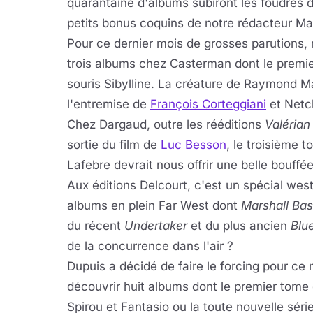
quarantaine d'albums subiront les foudres 
petits bonus coquins de notre rédacteur Ma
Pour ce dernier mois de grosses parutions,
trois albums chez Casterman dont le premie
souris Sibylline. La créature de Raymond M
l'entremise de
François Corteggiani
et Netc
Chez Dargaud, outre les rééditions
Valérian
sortie du film de
Luc Besson
, le troisième 
Lafebre devrait nous offrir une belle bouff
Aux éditions Delcourt, c'est un spécial we
albums en plein Far West dont
Marshall Ba
du récent
Undertaker
et du plus ancien
Blu
de la concurrence dans l'air ?
Dupuis a décidé de faire le forcing pour ce
découvrir huit albums dont le premier tome
Spirou et Fantasio ou la toute nouvelle séri