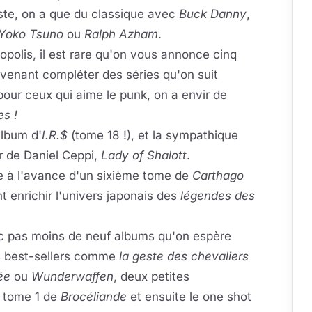
 reste, on a que du classique avec
Buck Danny
,
Yoko Tsuno
ou
Ralph Azham
.
opolis, il est rare qu'on vous annonce cinq
s venant compléter des séries qu'on suit
 pour ceux qui aime le punk, on a envir de
es !
album d'
I.R.$
(tome 18 !), et la sympathique
ur de Daniel Ceppi,
Lady of Shalott
.
e à l'avance d'un sixième tome de
Carthago
t enrichir l'univers japonais des
légendes des
ec pas moins de neuf albums qu'on espère
es best-sellers comme
la geste des chevaliers
ée
ou
Wunderwaffen
, deux petites
e tome 1 de
Brocéliande
et ensuite le one shot