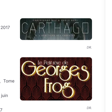
n 2017
DR.
, Tome
juin
DR.
17