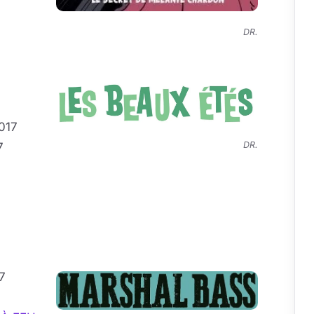
DR.
2017
DR.
7
17