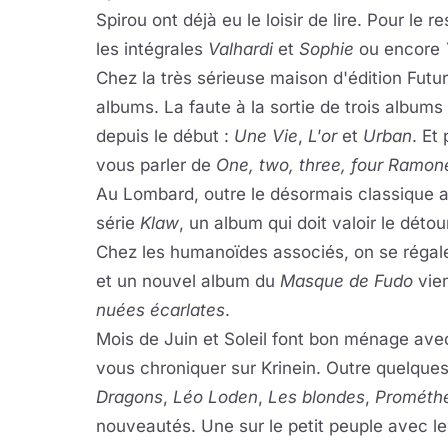
Spirou ont déjà eu le loisir de lire. Pour le
les intégrales
Valhardi
et
Sophie
ou encore
Chez la très sérieuse maison d'édition Futur
albums. La faute à la sortie de trois album
depuis le début :
Une Vie
,
L'or
et
Urban
. Et
vous parler de
One, two, three, four Ramon
Au Lombard, outre le désormais classique 
série
Klaw
, un album qui doit valoir le déto
Chez les humanoïdes associés, on se régal
et un nouvel album du
Masque de Fudo
vien
nuées écarlates
.
Mois de Juin et Soleil font bon ménage av
vous chroniquer sur Krinein. Outre quelqu
Dragons
,
Léo Loden
,
Les blondes
,
Prométh
nouveautés. Une sur le petit peuple avec l