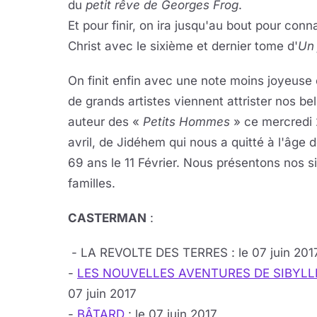
du
petit rêve de Georges Frog
.
Et pour finir, on ira jusqu'au bout pour conna
Christ avec le sixième et dernier tome d'
Un 
On finit enfin avec une note moins joyeuse 
de grands artistes viennent attrister nos bel
auteur des «
Petits Hommes
» ce mercredi 2
avril, de Jidéhem qui nous a quitté à l'âge de
69 ans le 11 Février. Nous présentons nos 
familles.
CASTERMAN
:
- LA REVOLTE DES TERRES : le 07 juin 201
-
LES NOUVELLES AVENTURES DE SIBYLL
07 juin 2017
-
BÂTARD
: le 07 juin 2017