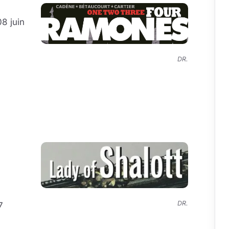
8 juin
DR.
DR.
7