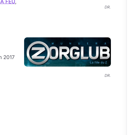
 À FEU
,
DR.
in 2017
DR.