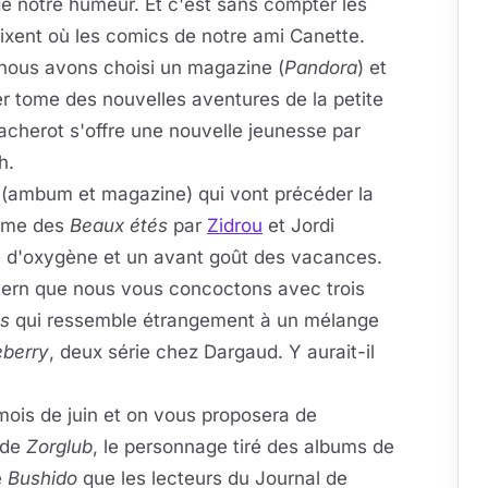
de notre humeur. Et c'est sans compter les
ixent où les comics de notre ami Canette.
 nous avons choisi un magazine (
Pandora
) et
r tome des nouvelles aventures de la petite
acherot s'offre une nouvelle jeunesse par
h.
(ambum et magazine) qui vont précéder la
tome des
Beaux étés
par
Zidrou
et Jordi
ée d'oxygène et un avant goût des vacances.
stern que nous vous concoctons avec trois
ss
qui ressemble étrangement à un mélange
eberry
, deux série chez Dargaud. Y aurait-il
 mois de juin et on vous proposera de
 de
Zorglub
, le personnage tiré des albums de
e
Bushido
que les lecteurs du Journal de