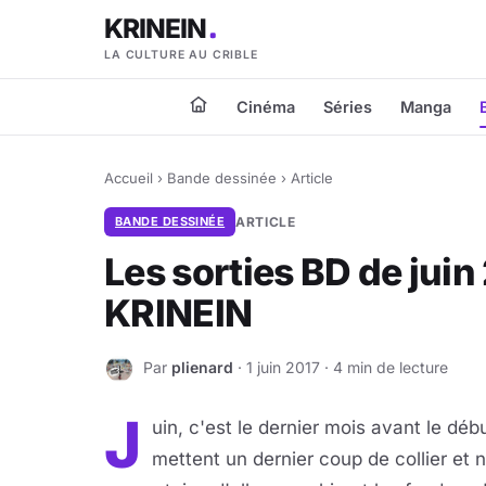
KRINEIN
LA CULTURE AU CRIBLE
Cinéma
Séries
Manga
Accueil
›
Bande dessinée
›
Article
BANDE DESSINÉE
ARTICLE
Les sorties BD de jui
KRINEIN
Par
plienard
· 1 juin 2017 · 4 min de lecture
P
J
uin, c'est le dernier mois avant le dé
mettent un dernier coup de collier et