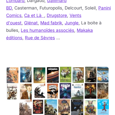
Lombard
, Dargaud,
Gallimard
BD
, Casterman, Futuropolis, Delcourt, Soleil,
Panini
Comics
,
Ca et Là
,
Drugstore
,
Vents
d'ouest
,
Glénat
,
Mad fabrik
,
Jungle
, La boite à
bulles,
Les humanoïdes associés
,
Makaka
éditions
,
Rue de Sèvres
...