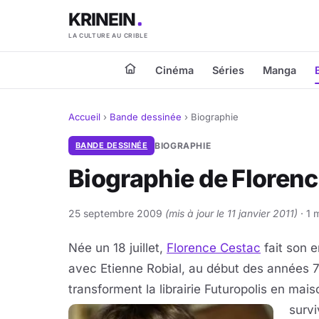
KRINEIN
LA CULTURE AU CRIBLE
Cinéma
Séries
Manga
Accueil
›
Bande dessinée
›
Biographie
BANDE DESSINÉE
BIOGRAPHIE
Biographie de Floren
25 septembre 2009
(mis à jour le 11 janvier 2011)
· 1 
Née un 18 juillet,
Florence Cestac
fait son 
avec Etienne Robial, au début des années 7
transforment la librairie Futuropolis en mai
survi