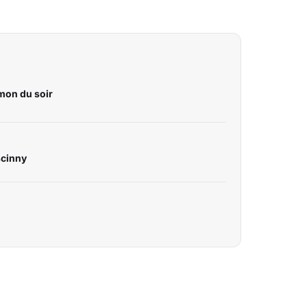
mon du soir
scinny