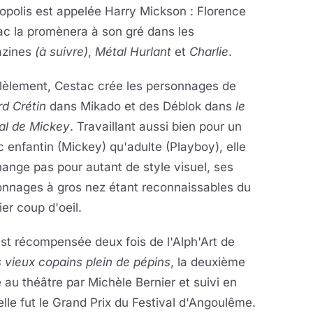
opolis est appelée Harry Mickson : Florence
ac la promènera à son gré dans les
zines
(à suivre)
,
Métal Hurlant
et
Charlie
.
llèlement, Cestac crée les personnages de
d Crétin
dans Mikado et des Déblok dans
le
al de Mickey
. Travaillant aussi bien pour un
c enfantin (Mickey) qu'adulte (Playboy), elle
ange pas pour autant de style visuel, ses
onnages à gros nez étant reconnaissables du
er coup d'oeil.
est récompensée deux fois de l'Alph'Art de
 vieux copains plein de pépins
, la deuxième
au théâtre par Michèle Bernier et suivi en
elle fut le Grand Prix du Festival d'Angoulême.