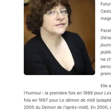
Futur
Cest
maga
Para
Gérar
journ
publi
ne ch
pers
premi
Elle 
l'humour : la première fois en 1989 pour
Les
fois en 1997 pour
Le démon de midi
(adapté 
2005 du
Démon de l'après-midi
). En 2000, 