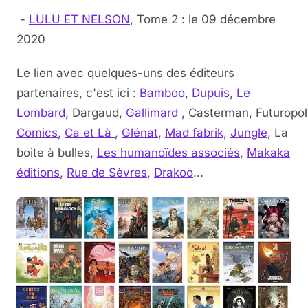
-
LULU ET NELSON
, Tome 2 : le 09 décembre
2020
Le lien avec quelques-uns des éditeurs
partenaires, c'est ici :
Bamboo
,
Dupuis
,
Le
Lombard
, Dargaud,
Gallimard
, Casterman, Futuropoli
Comics
,
Ca et Là
,
Glénat
,
Mad fabrik
,
Jungle
, La
boite à bulles,
Les humanoïdes associés
,
Makaka
éditions
,
Rue de Sèvres
,
Drakoo
...