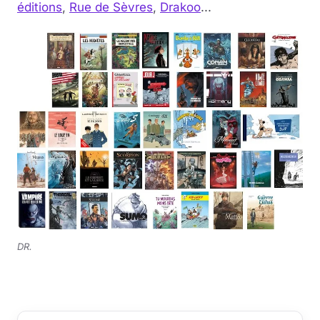
éditions
,
Rue de Sèvres
,
Drakoo
...
DR.