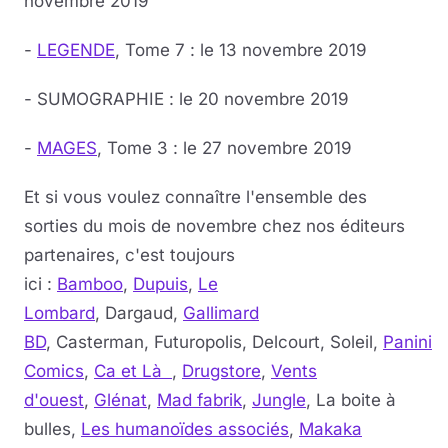
novembre 2019
-
LEGENDE
, Tome 7 : le 13 novembre 2019
- SUMOGRAPHIE : le 20 novembre 2019
-
MAGES
, Tome 3 : le 27 novembre 2019
Et si vous voulez connaître l'ensemble des
sorties du mois de novembre chez nos éditeurs
partenaires, c'est toujours
ici :
Bamboo
,
Dupuis
,
Le
Lombard
, Dargaud,
Gallimard
BD
, Casterman, Futuropolis, Delcourt, Soleil,
Panini
Comics
,
Ca et Là
,
Drugstore
,
Vents
d'ouest
,
Glénat
,
Mad fabrik
,
Jungle
, La boite à
bulles,
Les humanoïdes associés
,
Makaka