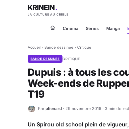
KRINEIN
LA CULTURE AU CRIBLE
Cinéma
Séries
Manga
Accueil
›
Bande dessinée
›
Critique
BANDE DESSINÉE
CRITIQUE
Dupuis : à tous les cou
Week-ends de Ruppert 
T19
Par
plienard
· 29 novembre 2016 · 3 min de lec
P
Un Spirou old school plein de vigueur,