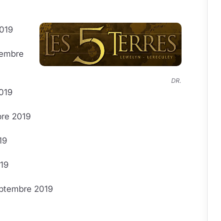
019
tembre
DR.
2019
re 2019
19
019
ptembre 2019