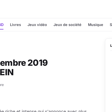
BD
Livres
Jeux vidéo
Jeux de société
Musique
S
ptembre 2019
NEIN
ure
ée riche et intense qui s'annonce avec plus