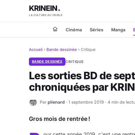
KRINEIN
LA CULTURE AU CRIBLE
Cinéma
Séries
Manga
Accueil
›
Bande dessinée
›
Critique
BANDE DESSINÉE
CRITIQUE
Les sorties BD de se
chroniquées par KRI
Par
plienard
· 1 septembre 2019 · 4 min de lect
P
Gros mois de rentrée !
our cette année 2019, c'est une rentr