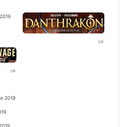
 2019
DR.
DR.
re 2019
019
2019