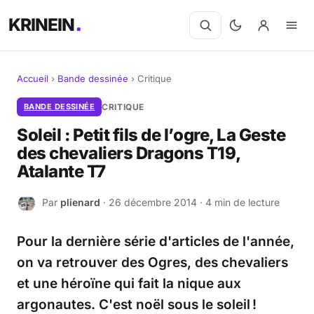
KRINEIN
Accueil
›
Bande dessinée
›
Critique
Cinéma
BANDE DESSINÉE
CRITIQUE
Soleil : Petit fils de l’ogre, La Geste
Séries
des chevaliers Dragons T19,
Atalante T7
Manga
Par
plienard
· 26 décembre 2014 · 4 min de lecture
P
BD
Livres
Pour la dernière série d'articles de l'année,
on va retrouver des Ogres, des chevaliers
Jeux vidéo
et une héroïne qui fait la nique aux
argonautes. C'est noël sous le soleil !
Jeux de société