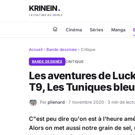
KRINEIN
LA CULTURE AU CRIBLE
Cinéma
Séries
Manga
Accueil
›
Bande dessinée
›
Critique
BANDE DESSINÉE
CRITIQUE
Les aventures de Luck
T9, Les Tuniques ble
Par
plienard
· 7 novembre 2020 · 3 min de lect
P
C"est peu dire qu'on est à l'heure a
Alors on met aussi notre grain de sel