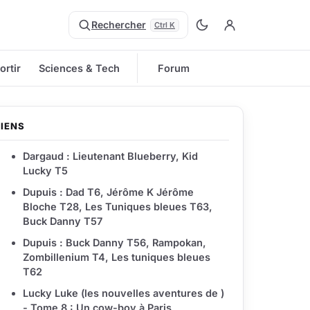
Rechercher
Ctrl K
ortir
Sciences & Tech
Forum
LIENS
Dargaud : Lieutenant Blueberry, Kid
Lucky T5
Dupuis : Dad T6, Jérôme K Jérôme
Bloche T28, Les Tuniques bleues T63,
Buck Danny T57
Dupuis : Buck Danny T56, Rampokan,
Zombillenium T4, Les tuniques bleues
T62
Lucky Luke (les nouvelles aventures de )
- Tome 8 : Un cow-boy à Paris