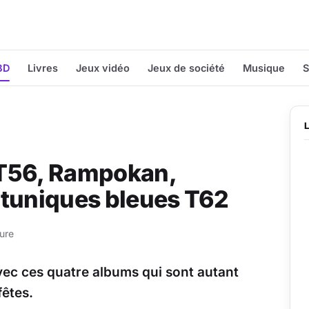
BD
Livres
Jeux vidéo
Jeux de société
Musique
S
 T56, Rampokan,
 tuniques bleues T62
ure
avec ces quatre albums qui sont autant
fêtes.