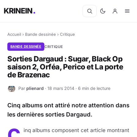
KRINEIN
Accueil
›
Bande dessinée
›
Critique
BANDE DESSINÉE
CRITIQUE
Sorties Dargaud : Sugar, Black Op
saison 2, Orféa, Perico et La porte
de Brazenac
Par
plienard
· 18 mars 2014 · 6 min de lecture
P
Cinq albums ont attiré notre attention dans
les dernières sorties Dargaud.
C
inq albums composent cet article montrant