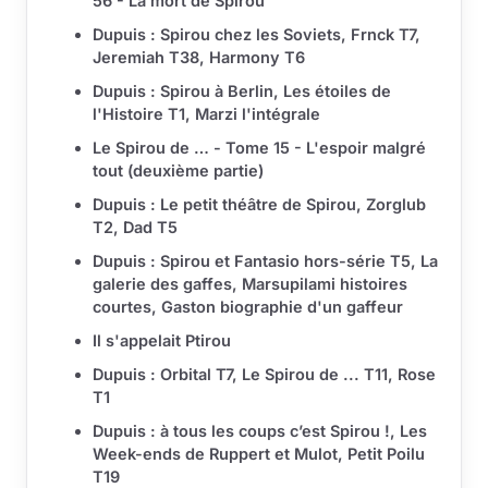
56 - La mort de Spirou
Dupuis : Spirou chez les Soviets, Frnck T7,
Jeremiah T38, Harmony T6
Dupuis : Spirou à Berlin, Les étoiles de
l'Histoire T1, Marzi l'intégrale
Le Spirou de … - Tome 15 - L'espoir malgré
tout (deuxième partie)
Dupuis : Le petit théâtre de Spirou, Zorglub
T2, Dad T5
Dupuis : Spirou et Fantasio hors-série T5, La
galerie des gaffes, Marsupilami histoires
courtes, Gaston biographie d'un gaffeur
Il s'appelait Ptirou
Dupuis : Orbital T7, Le Spirou de ... T11, Rose
T1
Dupuis : à tous les coups c’est Spirou !, Les
Week-ends de Ruppert et Mulot, Petit Poilu
T19