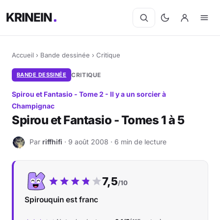
KRINEIN
Accueil
›
Bande dessinée
›
Critique
BANDE DESSINÉE
CRITIQUE
Spirou et Fantasio - Tome 2 - Il y a un sorcier à
Champignac
Spirou et Fantasio - Tomes 1 à 5
Par
riffhifi
· 9 août 2008 · 6 min de lecture
R
Notre note :
7,5
/10
Spirouquin est franc