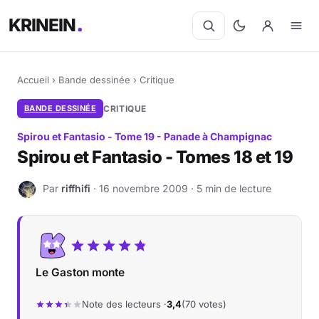
KRINEIN
Accueil
›
Bande dessinée
›
Critique
BANDE DESSINÉE
CRITIQUE
Spirou et Fantasio - Tome 19 - Panade à Champignac
Spirou et Fantasio - Tomes 18 et 19
Par
riffhifi
· 16 novembre 2009 · 5 min de lecture
R
Le Gaston monte
Note des lecteurs ·
3,4
(70 votes)