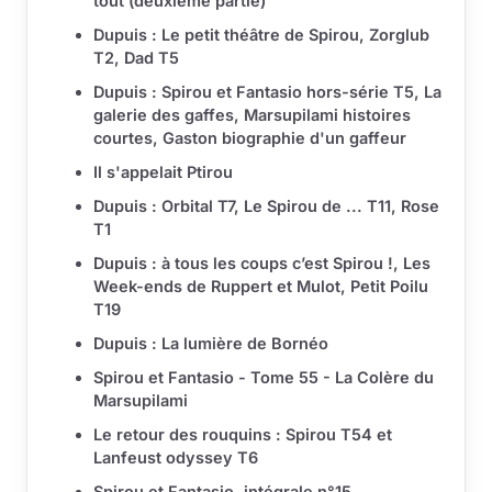
tout (deuxième partie)
Dupuis : Le petit théâtre de Spirou, Zorglub
T2, Dad T5
Dupuis : Spirou et Fantasio hors-série T5, La
galerie des gaffes, Marsupilami histoires
courtes, Gaston biographie d'un gaffeur
Il s'appelait Ptirou
Dupuis : Orbital T7, Le Spirou de ... T11, Rose
T1
Dupuis : à tous les coups c’est Spirou !, Les
Week-ends de Ruppert et Mulot, Petit Poilu
T19
Dupuis : La lumière de Bornéo
Spirou et Fantasio - Tome 55 - La Colère du
Marsupilami
Le retour des rouquins : Spirou T54 et
Lanfeust odyssey T6
Spirou et Fantasio, intégrale n°15