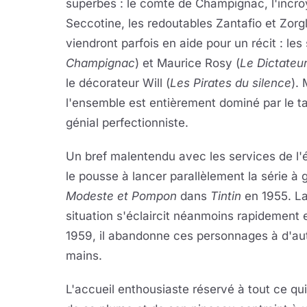
superbes : le comte de Champignac, l'incroy
Seccotine, les redoutables Zantafio et Zorgl
viendront parfois en aide pour un récit : les 
Champignac
) et Maurice Rosy (
Le Dictateu
le décorateur Will (
Les Pirates du silence
).
l'ensemble est entièrement dominé par le ta
génial perfectionniste.
Un bref malentendu avec les services de l'é
le pousse à lancer parallèlement la série à 
Modeste et Pompon
dans
Tintin
en 1955. L
situation s'éclaircit néanmoins rapidement 
1959, il abandonne ces personnages à d'au
mains.
L'accueil enthousiaste réservé à tout ce qui