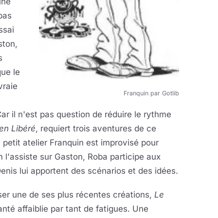
une
pas
ssai
ston,
s
que le
vraie
Franquin par Gotlib
ar il n'est pas question de réduire le rythme
ien Libéré
, requiert trois aventures de ce
petit atelier Franquin est improvisé pour
l'assiste sur Gaston, Roba participe aux
enis lui apportent des scénarios et des idées.
ser une de ses plus récentes créations,
Le
santé affaiblie par tant de fatigues. Une