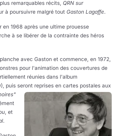
 plus remarquables récits,
QRN sur
eur à poursuivre malgré tout
Gaston Lagaffe
.
nier en 1968 après une ultime prouesse
erche à se libérer de la contrainte des héros
ne planche avec Gaston et commence, en 1972,
monstres pour l'animation des couvertures de
rtiellement réunies dans l'album
, puis seront reprises
en cartes postales aux
noires"
lément
ou
, et
al
.
Gaston