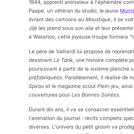
1944, apprenti animateur à l'éphémère co
Paape, un vétéran du studio, le jeune
Morri
livrant des cartoons au
Moustique
, il se vo
Jijé les prend sous son aile et leur présente
à Waterloo, cette joyeuse troupe formera "
Le père de Valhardi lui propose de reprendre
dessinant
Le Tank
, une histoire complète p
poursuivant à partir de la sixième planche
préfabriquées
. Parallèlement, il réalise de
Spirou
et le magazine scout
Plein-jeu
, ains
couvertures pour
Les Bonnes Soirées
.
Durant dix ans, il va se consacrer essentiel
l'animation du journal : récits complets spé
diverses. L'univers du petit groom va prod