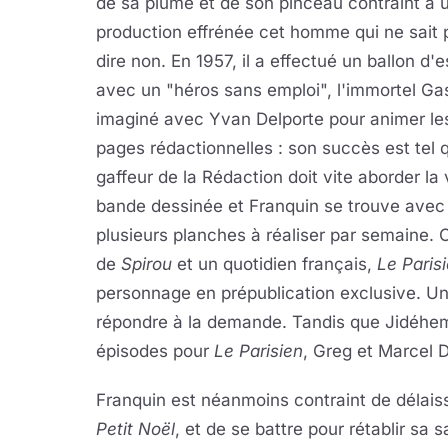
de sa plume et de son pinceau contraint à 
production effrénée cet homme qui ne sait 
dire non. En 1957, il a effectué un ballon d'e
avec un "héros sans emploi", l'immortel Ga
imaginé avec Yvan Delporte pour animer le
pages rédactionnelles : son succès est tel 
gaffeur de la Rédaction doit vite aborder la 
bande dessinée et Franquin se trouve avec
plusieurs planches à réaliser par semaine. C
de
Spirou
et un quotidien français,
Le Paris
personnage en prépublication exclusive. Un 
répondre à la demande. Tandis que Jidéhem 
épisodes pour
Le Parisien
, Greg et Marcel D
Franquin est néanmoins contraint de délais
Petit Noël
, et de se battre pour rétablir sa 