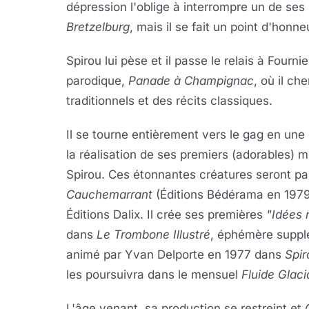
dépression l'oblige à interrompre un de ses
Bretzelburg
, mais il se fait un point d'honn
Spirou lui pèse et il passe le relais à Four
parodique,
Panade à Champignac
, où il ch
traditionnels et des récits classiques.
Il se tourne entièrement vers le gag en u
la réalisation de ses premiers (adorables) 
Spirou. Ces étonnantes créatures seront pa
Cauchemarrant
(Éditions Bédérama en 1979)
Éditions Dalix. Il crée ses premières
"Idées 
dans
Le Trombone Illustré
, éphémère supp
animé par Yvan Delporte en 1977 dans
Spir
les poursuivra dans le mensuel
Fluide Glaci
L'âge venant, sa production se restreint et