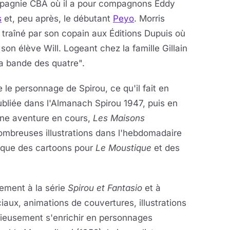
mpagnie CBA où il a pour compagnons Eddy
s
et, peu après, le débutant
Peyo
. Morris
it traîné par son copain aux Éditions Dupuis où
 son élève Will. Logeant chez la famille Gillain
la bande des quatre".
 le personnage de Spirou, ce qu'il fait en
ubliée dans l'Almanach Spirou 1947, puis en
 une aventure en cours,
Les Maisons
 nombreuses illustrations dans l'hebdomadaire
i que des cartoons pour
Le Moustique
et des
lement à la série
Spirou et Fantasio
et à
ciaux, animations de couvertures, illustrations
igieusement s'enrichir en personnages