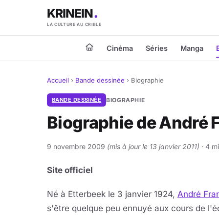
KRINEIN
LA CULTURE AU CRIBLE
Cinéma
Séries
Manga
Accueil
›
Bande dessinée
›
Biographie
BANDE DESSINÉE
BIOGRAPHIE
Biographie de André 
9 novembre 2009
(mis à jour le 13 janvier 2011)
· 4 mi
Site officiel
Né à Etterbeek le 3 janvier 1924,
André Fra
s'être quelque peu ennuyé aux cours de l'éco