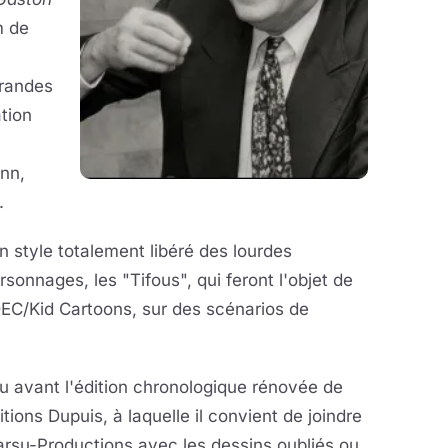
m de
grandes
tion
ann,
.
 style totalement libéré des lourdes
rsonnages, les "Tifous", qui feront l'objet de
DEC/Kid Cartoons, sur des scénarios de
eu avant l'édition chronologique rénovée de
ions Dupuis, à laquelle il convient de joindre
rsu-Productions avec les dessins oubliés ou