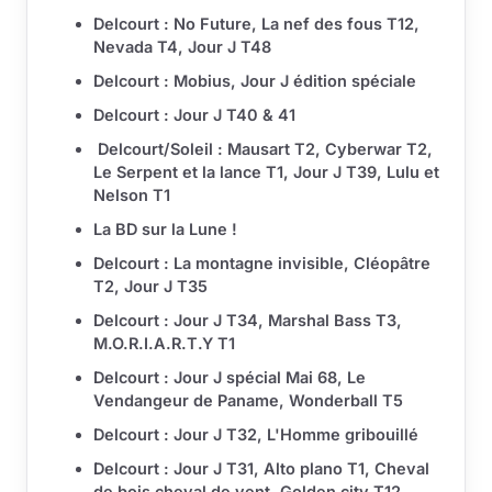
Delcourt : No Future, La nef des fous T12,
Nevada T4, Jour J T48
Delcourt : Mobius, Jour J édition spéciale
Delcourt : Jour J T40 & 41
Delcourt/Soleil : Mausart T2, Cyberwar T2,
Le Serpent et la lance T1, Jour J T39, Lulu et
Nelson T1
La BD sur la Lune !
Delcourt : La montagne invisible, Cléopâtre
T2, Jour J T35
Delcourt : Jour J T34, Marshal Bass T3,
M.O.R.I.A.R.T.Y T1
Delcourt : Jour J spécial Mai 68, Le
Vendangeur de Paname, Wonderball T5
Delcourt : Jour J T32, L'Homme gribouillé
Delcourt : Jour J T31, Alto plano T1, Cheval
de bois cheval de vent, Golden city T12