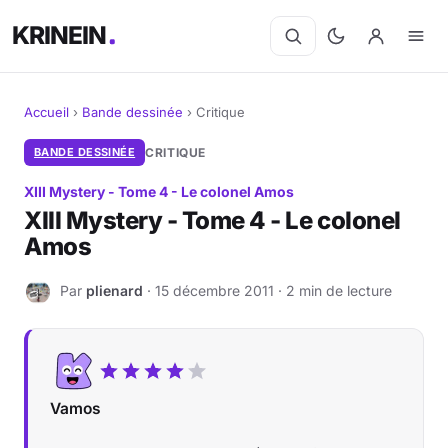
KRINEIN
Accueil
›
Bande dessinée
›
Critique
Cinéma
BANDE DESSINÉE
CRITIQUE
XIII Mystery - Tome 4 - Le colonel Amos
Séries
XIII Mystery - Tome 4 - Le colonel
Amos
Manga
Par
plienard
· 15 décembre 2011 · 2 min de lecture
BD
P
Livres
Jeux vidéo
Vamos
Jeux de société