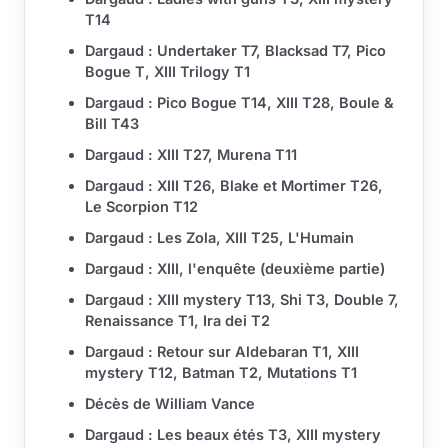
T14
Dargaud : Undertaker T7, Blacksad T7, Pico
Bogue T, XIII Trilogy T1
Dargaud : Pico Bogue T14, XIII T28, Boule &
Bill T43
Dargaud : XIII T27, Murena T11
Dargaud : XIII T26, Blake et Mortimer T26,
Le Scorpion T12
Dargaud : Les Zola, XIII T25, L'Humain
Dargaud : XIII, l'enquête (deuxième partie)
Dargaud : XIII mystery T13, Shi T3, Double 7,
Renaissance T1, Ira dei T2
Dargaud : Retour sur Aldebaran T1, XIII
mystery T12, Batman T2, Mutations T1
Décès de William Vance
Dargaud : Les beaux étés T3, XIII mystery