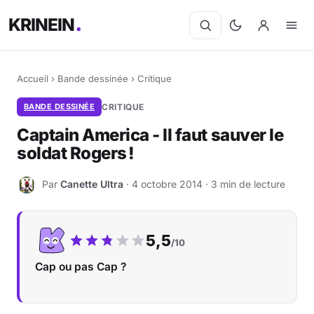
KRINEIN
Accueil
›
Bande dessinée
›
Critique
BANDE DESSINÉE
CRITIQUE
Captain America - Il faut sauver le
soldat Rogers !
Par
Canette Ultra
· 4 octobre 2014 · 3 min de lecture
C
Notre note :
5,5
/10
Cap ou pas Cap ?