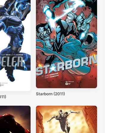
Starborn (2011)
011)