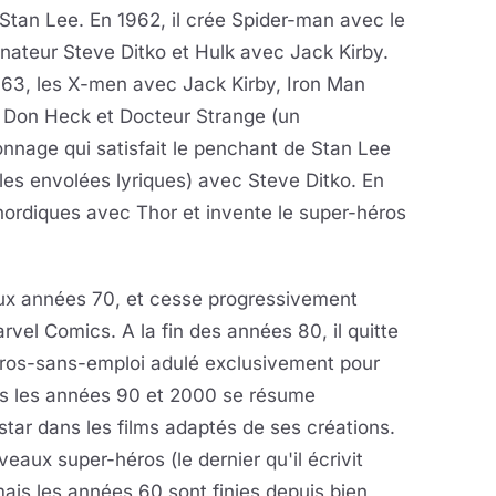
Stan Lee. En 1962, il crée Spider-man avec le
nateur Steve Ditko et Hulk avec Jack Kirby.
963, les X-men avec Jack Kirby, Iron Man
 Don Heck et Docteur Strange (un
nnage qui satisfait le penchant de Stan Lee
les envolées lyriques) avec Steve Ditko. En
 nordiques avec Thor et invente le super-héros
'aux années 70, et cesse progressivement
rvel Comics. A la fin des années 80, il quitte
héros-sans-emploi adulé exclusivement pour
ans les années 90 et 2000 se résume
star dans les films adaptés de ses créations.
eaux super-héros (le dernier qu'il écrivit
ais les années 60 sont finies depuis bien