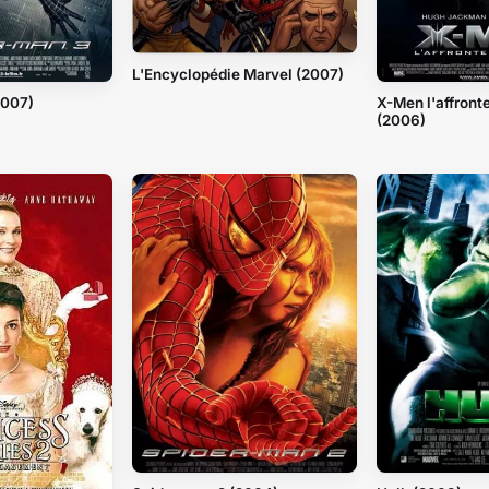
L'Encyclopédie Marvel (2007)
2007)
X-Men l'affront
(2006)