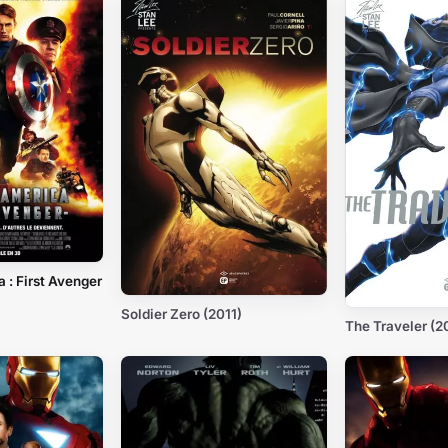
 : First Avenger
Soldier Zero (2011)
The Traveler (2