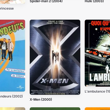
Spider-man 2 (2004)
Hulk (2003)
princesse
L'ambulance (1
landeurs (2002)
X-Men (2000)