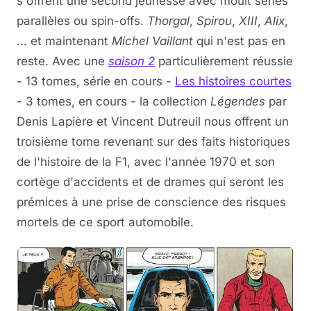
s'offrent une second jeunesse avec moult séries
parallèles ou spin-offs.
Thorgal
,
Spirou
,
XIII
,
Alix
,
Musique
… et maintenant
Michel Vaillant
qui n'est pas en
reste. Avec une
saison 2
particulièrement réussie
Sortir
- 13 tomes, série en cours -
Les histoires courtes
Sciences & Tech
- 3 tomes, en cours - la collection
Légendes
par
Denis Lapière et Vincent Dutreuil nous offrent un
Forum
troisième tome revenant sur des faits historiques
de l'histoire de la F1, avec l'année 1970 et son
cortège d'accidents et de drames qui seront les
prémices à une prise de conscience des risques
mortels de ce sport automobile.