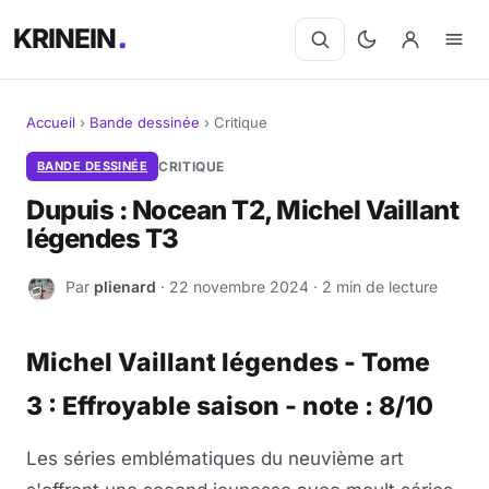
KRINEIN
Accueil
›
Bande dessinée
›
Critique
Cinéma
BANDE DESSINÉE
CRITIQUE
Dupuis : Nocean T2, Michel Vaillant
Séries
légendes T3
Manga
Par
plienard
· 22 novembre 2024 · 2 min de lecture
P
BD
Michel Vaillant légendes - Tome
Livres
3 : Effroyable saison - note : 8/10
Jeux vidéo
Les séries emblématiques du neuvième art
Jeux de société