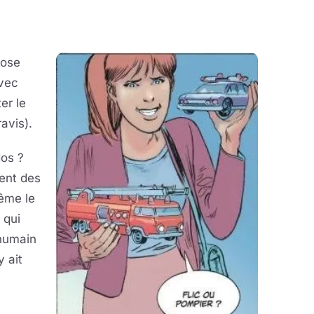
pose
vec
er le
avis).
dos ?
ment des
ême le
t qui
 humain
 ait