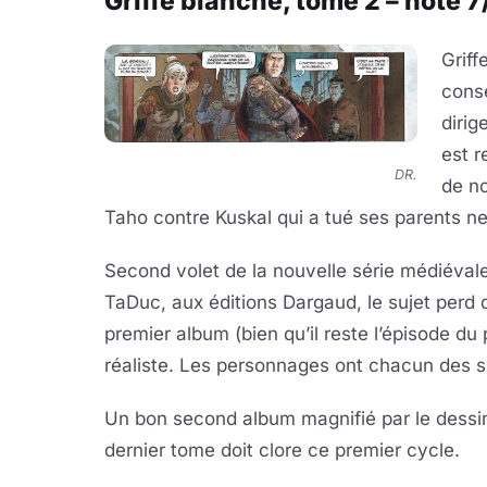
Griffe blanche, tome 2 – note 7
Griff
conse
dirig
est r
DR.
de n
Taho contre Kuskal qui a tué ses parents n
Second volet de la nouvelle série médiéval
TaDuc, aux éditions Dargaud, le sujet perd 
premier album (bien qu’il reste l’épisode du
réaliste. Les personnages ont chacun des se
Un bon second album magnifié par le dessin 
dernier tome doit clore ce premier cycle.