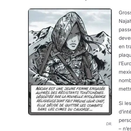
Gross
Najah
passe
deven
en tr
plaqu
l’Eur
mexic
nombr
mettr
Si le
d’int
pers
DR.
– n’e