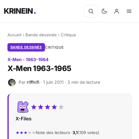
KRINEIN
Accueil
›
Bande dessinée
›
Critique
BANDE DESSINÉE
CRITIQUE
X-Men - 1963-1964
X-Men 1963-1965
Par
riffhifi
· 1 juin 2011 · 3 min de lecture
R
X-Files
Note des lecteurs ·
3,1
(109 votes)