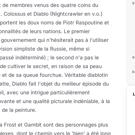
S
nt de membres venus des quatre coins du
. Colossus et Diablo (Nightcrawler en v.o.)
portent les doux noms de Piotr Raspoutine et
nnalités de leurs nations. Le premier
ouvernement qui n'hésiterait pas à l'utiliser
sion simpliste de la Russie, même si
 passé indéterminé) ; le second
n'a pas le
G
r de cultiver le secret, en raison de sa peau
D
 et de sa queue fourchue. Véritable diablotin
atte, Diablo fait l'objet du meilleur épisode du
il, avec une intrigue particulièrement
ante et une qualité picturale indéniable, à la
e de la peinture.
 Frost et Gambit sont des personnages plus
exes, dont le chemin vers le 'bien' a été long