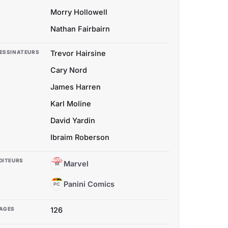
Morry Hollowell
Nathan Fairbairn
ESSINATEURS
Trevor Hairsine
Cary Nord
James Harren
Karl Moline
David Yardin
Ibraim Roberson
DITEURS
Marvel
M
Panini Comics
PC
AGES
126