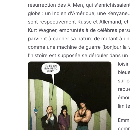
résurrection des X-Men, qui s'enrichissaie
globe : un Indien d'Amérique, une Kenyane..
sont respectivement Russe et Allemand, et 
Kurt Wagner, empruntés à de célèbres perso
parvient à cacher sa nature de mutant à un g
comme une machine de guerre (bonjour la vi
l'histoire est supposée se dérouler dans un
loisi
bleue
sur p
recue
émouv
limit
Emma
compl