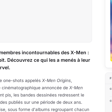
e membres incontournables des X-Men :
t. Découvrez ce qui les a menés à leur
rvel.
F
de one-shots appelés
X-Men Origins
,
tie cinématographique annoncée de
X-Men
C
ant pis, les bandes dessinées redressent le
C
odes publiés sur une période de deux ans.
aise, sous forme d'albums regroupant chacun