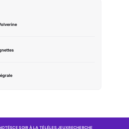
Wolverine
gnettes
tégrale
 NOTÉS
CE SOIR À LA TÉLÉ
LES JEUX
RECHERCHE