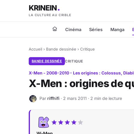
KRINEIN
LA CULTURE AU CRIBLE
Cinéma
Séries
Manga
Accueil
›
Bande dessinée
›
Critique
BANDE DESSINÉE
CRITIQUE
X-Men - 2008-2010 - Les origines : Colossus, Diab
X-Men : origines de qu
Par
riffhifi
· 2 mars 2011 · 2 min de lecture
R
W-Men