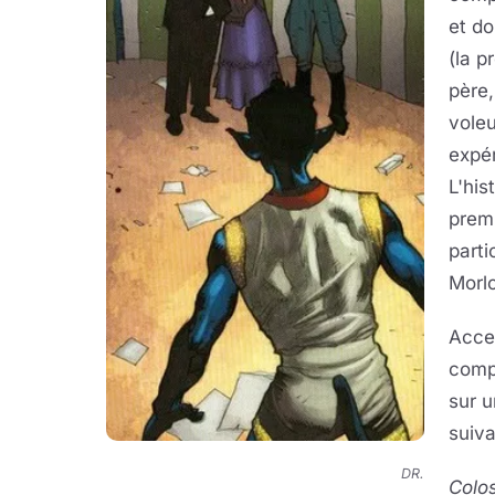
et do
(la 
père
voleu
expér
L'hi
premi
part
Morl
Acce
compl
sur u
suiva
DR.
Colo