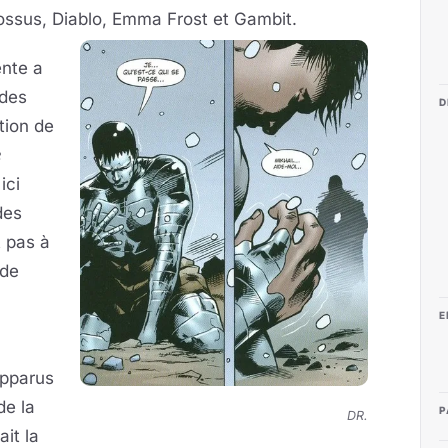
lossus, Diablo, Emma Frost et
Gambit.
ente a
 des
D
tion de
e
ici
des
t pas à
 de
E
apparus
de la
P
DR.
it la