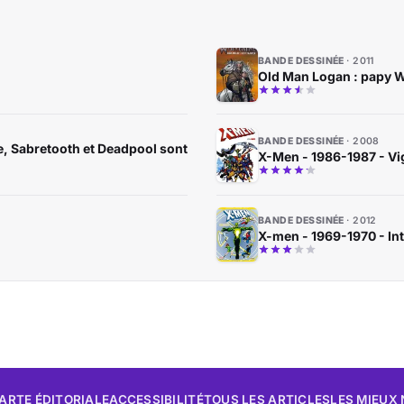
BANDE DESSINÉE
2011
Old Man Logan : papy 
BANDE DESSINÉE
2008
e, Sabretooth et Deadpool sont
X-Men - 1986-1987 - Vi
BANDE DESSINÉE
2012
X-men - 1969-1970 - In
ARTE ÉDITORIALE
ACCESSIBILITÉ
TOUS LES ARTICLES
LES MIEUX