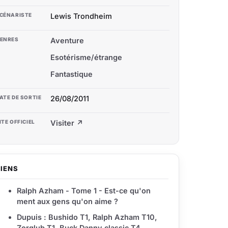
CÉNARISTE
Lewis Trondheim
ENRES
Aventure
Esotérisme/étrange
Fantastique
ATE DE SORTIE
26/08/2011
ITE OFFICIEL
Visiter ↗
LIENS
Ralph Azham - Tome 1 - Est-ce qu'on
ment aux gens qu'on aime ?
Dupuis : Bushido T1, Ralph Azham T10,
Zorglub T1, Buck Danny classic T4