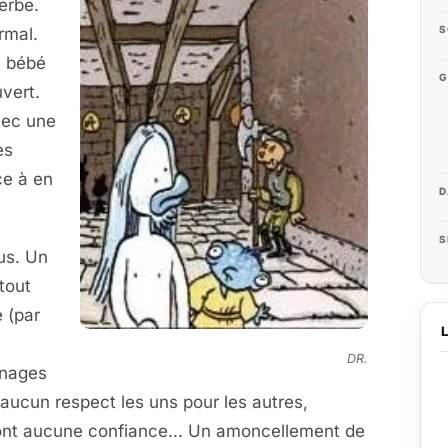
erbe.
S
rmal.
un bébé
G
uvert.
vec une
es
ce à en
D
S
lus. Un
tout
e (par
DR.
nnages
aucun respect les uns pour les autres,
n’ont aucune confiance... Un amoncellement de