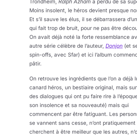
Trondheim,
Ralph Azham
a perdu de sa sup
Moins insolent, le héros devient presque no
Et s’il sauve les élus, il se débarrassera d’
qui fait trop de bruit, pour ne pas être déco
On avait déjà noté la forte ressemblance a
autre série célèbre de l’auteur,
Donjon
(et s
spin-offs, avec Sfar) et ici l’album commen
pâtir.
On retrouve les ingrédients que l’on a déjà 
canard héros, un bestiaire original, mais sur
des dialogues qui ont pu faire rire à l’époqu
son insolence et sa nouveauté) mais qui
commencent par être fatiguant. Les perso
se vannent sans cesse, n’ont pratiquement 
cherchent à être meilleur que les autres, 