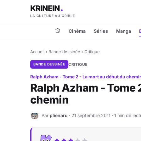
KRINEIN
LA CULTURE AU CRIBLE
Cinéma
Séries
Manga
Accueil
›
Bande dessinée
›
Critique
BANDE DESSINÉE
CRITIQUE
Ralph Azham - Tome 2 - La mort au début du chemi
Ralph Azham - Tome 2
chemin
Par
plienard
· 21 septembre 2011 · 1 min de lect
P