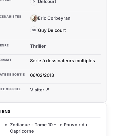
Delcourt
D
CÉNARISTES
Eric Corbeyran
EC
Guy Delcourt
GD
ENRE
Thriller
ORMAT
Série à dessinateurs multiples
ATE DE SORTIE
06/02/2013
ITE OFFICIEL
Visiter ↗
LIENS
Zodiaque - Tome 10 - Le Pouvoir du
Capricorne