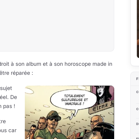
u droit à son album et à son horoscope made in
tre réparée :
F
sujet
C
éel. De
n pas !
C
tre
D
ous car
E