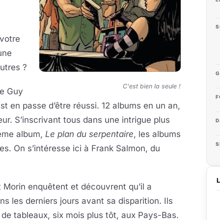
S
 votre
une
utres ?
G
C'est bien la seule !
de Guy
F
st en passe d’être réussi. 12 albums en un an,
ur. S’inscrivant tous dans une intrigue plus
D
zième album,
Le plan du serpentaire
, les albums
S
es. On s’intéresse ici à Frank Salmon, du
t Morin enquêtent et découvrent qu’il a
es derniers jours avant sa disparition. Ils
 de tableaux, six mois plus tôt, aux Pays-Bas.