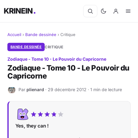
KRINEIN
Accueil
›
Bande dessinée
›
Critique
Cinéma
BANDE DESSINÉE
CRITIQUE
Zodiaque - Tome 10 - Le Pouvoir du Capricorne
Séries
Zodiaque - Tome 10 - Le Pouvoir du
Capricorne
Manga
Par
plienard
· 29 décembre 2012 · 1 min de lecture
BD
P
Livres
Jeux vidéo
Yes, they can !
Jeux de société