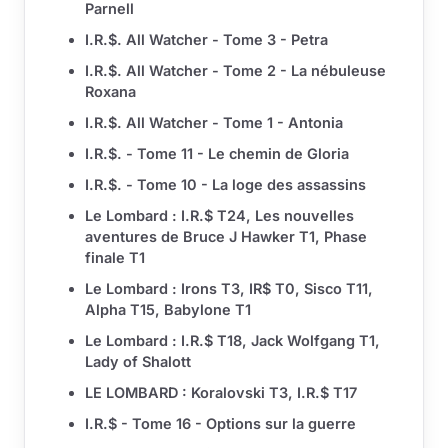
Parnell
I.R.$. All Watcher - Tome 3 - Petra
I.R.$. All Watcher - Tome 2 - La nébuleuse
Roxana
I.R.$. All Watcher - Tome 1 - Antonia
I.R.$. - Tome 11 - Le chemin de Gloria
I.R.$. - Tome 10 - La loge des assassins
Le Lombard : I.R.$ T24, Les nouvelles
aventures de Bruce J Hawker T1, Phase
finale T1
Le Lombard : Irons T3, IR$ T0, Sisco T11,
Alpha T15, Babylone T1
Le Lombard : I.R.$ T18, Jack Wolfgang T1,
Lady of Shalott
LE LOMBARD : Koralovski T3, I.R.$ T17
I.R.$ - Tome 16 - Options sur la guerre