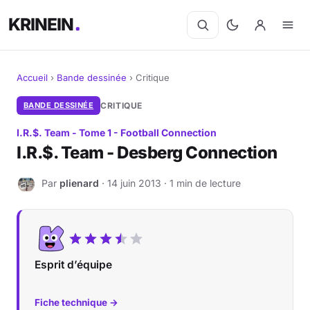
KRINEIN
Accueil
›
Bande dessinée
›
Critique
Cinéma
BANDE DESSINÉE
CRITIQUE
I.R.$. Team - Tome 1 - Football Connection
Séries
I.R.$. Team - Desberg Connection
Manga
Par
plienard
· 14 juin 2013 · 1 min de lecture
P
BD
Livres
Esprit d’équipe
Jeux vidéo
Fiche technique →
Jeux de société