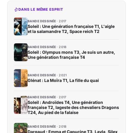
DANS LE MÊME ESPRIT
BANDE DESSINÉE
2017
Soleil : Une génération française T1, L'aigle
et la salamandre T2, Space reich T2
BANDE DESSINÉE
2018
Soleil : Olympus mons T3, Je suis un autre,
Une génération française T4
BANDE DESSINÉE
2021
Glénat : La Moïra T1, La fille du quai
BANDE DESSINÉE
2017
Soleil : Androïdes T4, Une génération
française T2, lageste des chevaliers Dragons
T24, Au pied de la falaise
BANDE DESSINÉE
2018
Dargaud : Emma et Capucine T3, Layla, Silex