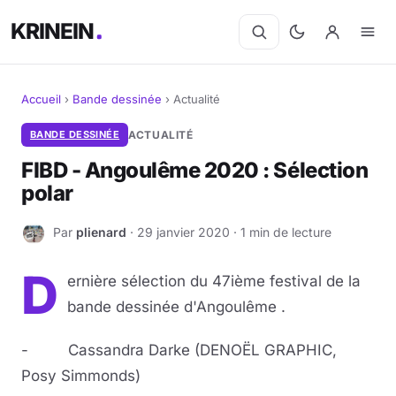
KRINEIN
Accueil
›
Bande dessinée
›
Actualité
Cinéma
BANDE DESSINÉE
ACTUALITÉ
FIBD - Angoulême 2020 : Sélection
Séries
polar
Manga
Par
plienard
· 29 janvier 2020 · 1 min de lecture
P
BD
D
ernière sélection du 47ième festival de la
Livres
bande dessinée d'Angoulême .
Jeux vidéo
- Cassandra Darke (DENOËL GRAPHIC,
Posy Simmonds)
Jeux de société