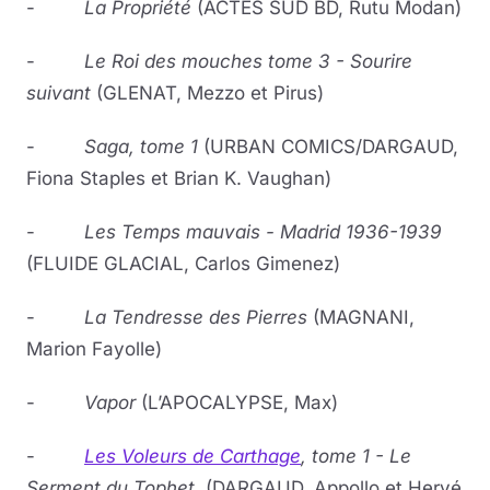
-
La Propriété
(ACTES SUD BD, Rutu Modan)
-
Le Roi des mouches tome 3 - Sourire
suivant
(GLENAT, Mezzo et Pirus)
-
Saga, tome 1
(URBAN COMICS/DARGAUD,
Fiona Staples et Brian K. Vaughan)
-
Les Temps mauvais - Madrid 1936-1939
(FLUIDE GLACIAL, Carlos Gimenez)
-
La Tendresse
des Pierres
(MAGNANI,
Marion Fayolle)
-
Vapor
(L’APOCALYPSE, Max)
-
Les Voleurs de Carthage
, tome 1 - Le
Serment du Tophet
(DARGAUD, Appollo et Hervé