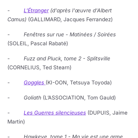
-
L'Étranger
(d'après l'œuvre d'Albert
Camus)
(GALLIMARD, Jacques Ferrandez)
-
Fenêtres sur rue - Matinées / Soirées
(SOLEIL, Pascal Rabaté)
-
Fuzz and Pluck, tome 2 - Splitsville
(CORNELIUS, Ted Stearn)
-
Goggles
(KI-OON, Tetsuya Toyoda)
-
Goliath
(L’ASSOCIATION, Tom Gauld)
-
Les Guerres silencieuses
(DUPUIS, Jaime
Martin)
-
Hawkeye, tome 1 - Ma vie est une arme