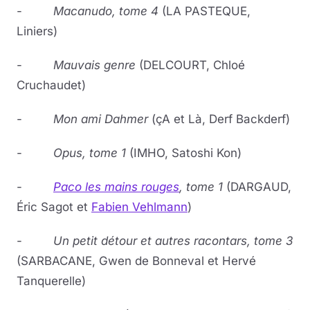
-
Macanudo, tome 4
(LA PASTEQUE,
Liniers)
-
Mauvais genre
(DELCOURT, Chloé
Cruchaudet)
-
Mon ami Dahmer
(çA et Là, Derf Backderf)
-
Opus, tome 1
(IMHO, Satoshi Kon)
-
Paco les mains rouges
, tome 1
(DARGAUD,
Éric Sagot et
Fabien Vehlmann
)
-
Un petit détour et autres racontars, tome 3
(SARBACANE, Gwen de Bonneval et Hervé
Tanquerelle)