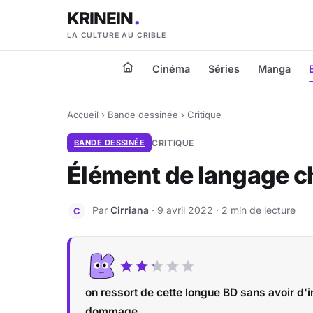
KRINEIN
LA CULTURE AU CRIBLE
Cinéma
Séries
Manga
Accueil
›
Bande dessinée
›
Critique
BANDE DESSINÉE
CRITIQUE
Élément de langage ch
Par
Cirriana
· 9 avril 2022 · 2 min de lecture
C
on ressort de cette longue BD sans avoir d'in
dommage