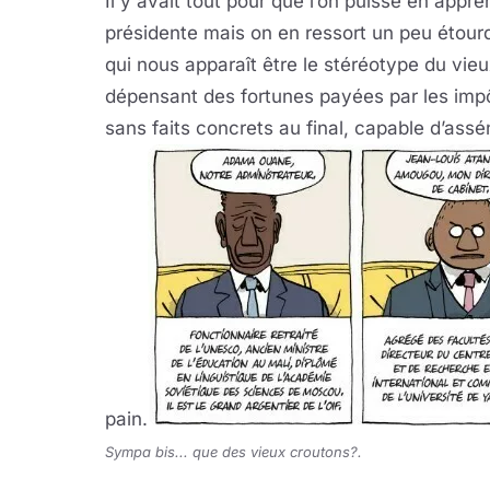
Il y avait tout pour que l’on puisse en appr
présidente mais on en ressort un peu étour
qui nous apparaît être le stéréotype du vieu
dépensant des fortunes payées par les impô
sans faits concrets au final, capable d’as
pain.
Sympa bis... que des vieux croutons?.