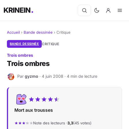
KRINEIN
Accueil
›
Bande dessinée
›
Critique
Cinéma
BANDE DESSINÉE
CRITIQUE
Trois ombres
Séries
Trois ombres
Manga
Par
gyzmo
· 4 juin 2008 · 4 min de lecture
G
BD
Livres
Mort aux trousses
Jeux vidéo
Note des lecteurs ·
3,3
(45 votes)
Jeux de société