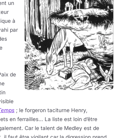
ent un
teur
hique à
vahi par
des
e
Paix de
une
tin
isible
 Temps
; le forgeron taciturne Henry,
s en ferrailles… La liste est loin d’être
galement. Car le talent de Medley est de
, il faut être vigilant car la digression prend