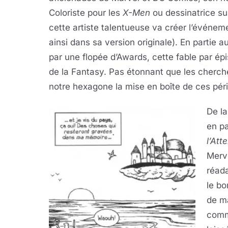
Coloriste pour les
X-Men
ou dessinatrice su
cette artiste talentueuse va créer l’événem
ainsi dans sa version originale). En partie a
par une flopée d’Awards, cette fable par é
de la Fantasy. Pas étonnant que les cherche
notre hexagone la mise en boîte de ces pér
De la
en pa
l’Att
Merve
réada
le bo
de ma
comme