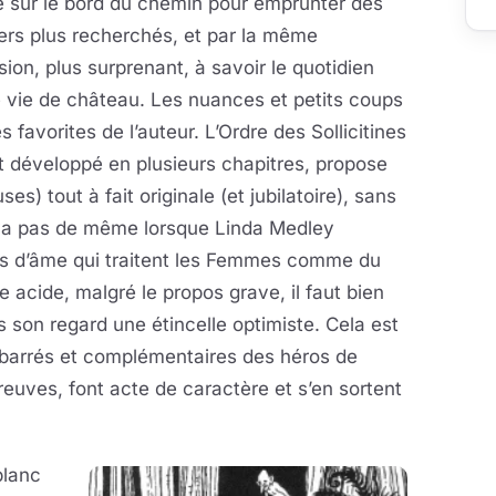
é sur le bord du chemin pour emprunter des
ers plus recherchés, et par la même
ion, plus surprenant, à savoir le quotidien
 vie de château. Les nuances et petits coups
 favorites de l’auteur. L’Ordre des Sollicitines
 développé en plusieurs chapitres, propose
es) tout à fait originale (et jubilatoire), sans
en va pas de même lorsque Linda Medley
ats d’âme qui traitent les Femmes comme du
te acide, malgré le propos grave, il faut bien
s son regard une étincelle optimiste. Cela est
, barrés et complémentaires des héros de
euves, font acte de caractère et s’en sortent
blanc