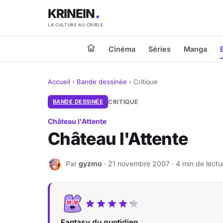
KRINEIN
LA CULTURE AU CRIBLE
Cinéma
Séries
Manga
Accueil
›
Bande dessinée
›
Critique
BANDE DESSINÉE
CRITIQUE
Château l'Attente
Château l'Attente
Par
gyzmo
· 21 novembre 2007 · 4 min de lectu
G
Fantasy du quotidien