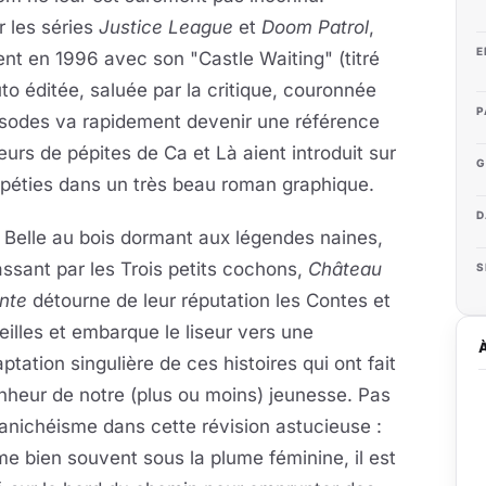
r les séries
Justice League
et
Doom Patrol
,
E
ent en 1996 avec son "Castle Waiting" (titré
uto éditée, saluée par la critique, couronnée
P
pisodes va rapidement devenir une référence
urs de pépites de Ca et Là aient introduit sur
G
ipéties dans un très beau roman graphique.
D
 Belle au bois dormant aux légendes naines,
ssant par les Trois petits cochons,
Château
S
ente
détourne de leur réputation les Contes et
illes et embarque le liseur vers une
ptation singulière de ces histoires qui ont fait
nheur de notre (plus ou moins) jeunesse. Pas
nichéisme dans cette révision astucieuse :
 bien souvent sous la plume féminine, il est