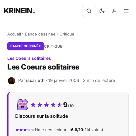
KRINEIN
Accueil
›
Bande dessinée
›
Critique
BANDE DESSINÉE
CRITIQUE
Les Coeurs solitaires
Les Coeurs solitaires
Par
iscarioth
· 19 janvier 2006 · 3 min de lecture
I
Notre note :
9
/10
Discours sur la solitude
Note des lecteurs ·
6,6/10
(114 votes)