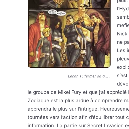
plus,
l’Hyd
sembl
méfie
Nick 
ne pa
Les i
pleuv
expli
s’est
Leçon 1 : fermer sa g... !
dévoi
le groupe de Mikel Fury et que j’ai apprécié 
Zodiaque est la plus ardue à comprendre ma
apprendra le plus sur l’intrigue. Heureuseme
tournées vers l’action afin d’équilibrer tout
information. La partie sur Secret Invasion es