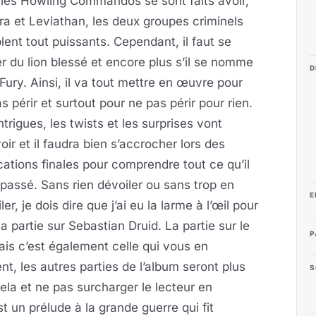
 les Howling Commandos se sont faits avoir,
ra et Leviathan, les deux groupes criminels
ent tout puissants. Cependant, il faut se
r du lion blessé et encore plus s’il se nomme
D
Fury. Ainsi, il va tout mettre en œuvre pour
s périr et surtout pour ne pas périr pour rien.
ntrigues, les twists et les surprises vont
oir et il faudra bien s’accrocher lors des
cations finales pour comprendre tout ce qu’il
 passé. Sans rien dévoiler ou sans trop en
E
ler, je dois dire que j’ai eu la larme à l’œil pour
la partie sur Sebastian Druid. La partie sur le
P
is c’est également celle qui vous en
nt, les autres parties de l’album seront plus
S
 cela et ne pas surcharger le lecteur en
t un prélude à la grande guerre qui fit