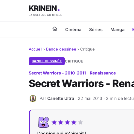
KRINEIN
LA CULTURE AU CRIBLE
Cinéma
Séries
Manga
Accueil
›
Bande dessinée
›
Critique
BANDE DESSINÉE
CRITIQUE
Secret Warriors - 2010-2011 - Renaissance
Secret Warriors - Re
Par
Canette Ultra
· 22 mai 2013 · 2 min de lectu
C
L'espion qui m'aimait !