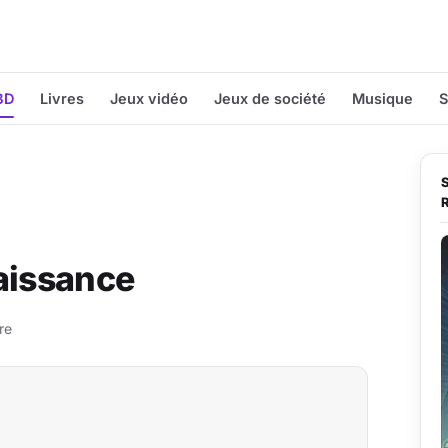
BD
Livres
Jeux vidéo
Jeux de société
Musique
S
naissance
re