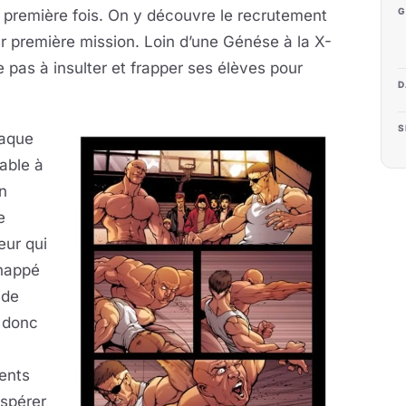
G
a première fois. On y découvre le recrutement
ur première mission. Loin d’une Génése à la X-
e pas à insulter et frapper ses élèves pour
D
S
iaque
éable à
n
e
eur qui
 happé
 de
t donc
rents
espérer