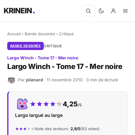
KRINEIN
Accueil
›
Bande dessinée
›
Critique
BANDE DESSINÉE
CRITIQUE
Largo Winch - Tome 17 - Mer noire
Largo Winch - Tome 17 - Mer noire
Par
plienard
· 11 novembre 2010 · 3 min de lecture
P
Notre note :
4,25
/5
Largo largué au large
Note des lecteurs ·
2,9/5
(63 votes)