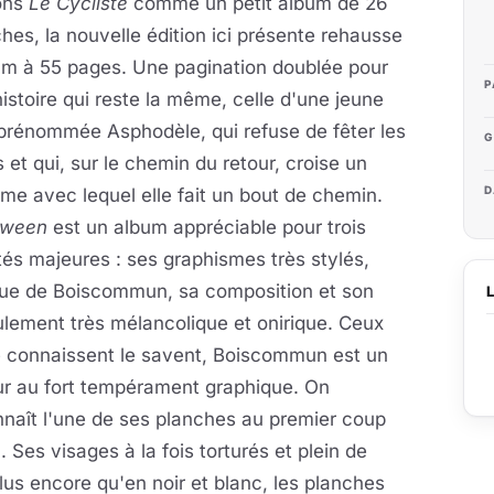
ions
Le Cycliste
comme un petit album de 26
hes, la nouvelle édition ici présente rehausse
um à 55 pages. Une pagination doublée pour
P
istoire qui reste la même, celle d'une jeune
, prénommée Asphodèle, qui refuse de fêter les
G
 et qui, sur le chemin du retour, croise un
D
me avec lequel elle fait un bout de chemin.
oween
est un album appréciable pour trois
tés majeures : ses graphismes très stylés,
que de Boiscommun, sa composition et son
lement très mélancolique et onirique. Ceux
e connaissent le savent, Boiscommun est un
ur au fort tempérament graphique. On
naît l'une de ses planches au premier coup
l. Ses visages à la fois torturés et plein de
lus encore qu'en noir et blanc, les planches