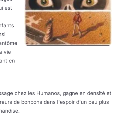
i est
nfants
ssi
fantôme
a vie
iant en
assage chez les Humanos, gagne en densité et
reurs de bonbons dans l'espoir d'un peu plus
mandise.