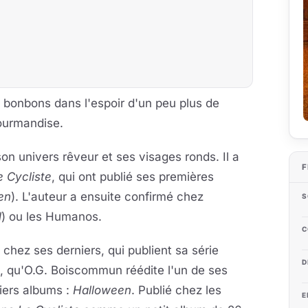
 bonbons dans l'espoir d'un peu plus de
gourmandise.
on univers rêveur et ses visages ronds. Il a
F
e Cycliste
, qui ont publié ses premières
en
). L'auteur a ensuite confirmé chez
S
l
) ou les Humanos.
C
 chez ses derniers, qui publient sa série
D
, qu'O.G. Boiscommun réédite l'un de ses
iers albums :
Halloween
. Publié chez les
E