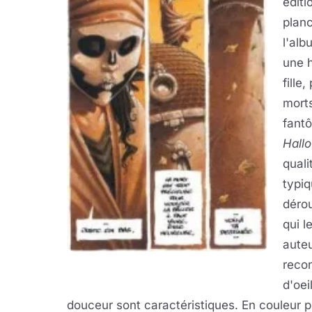
édit
planc
l'alb
une h
fille
morts
fantô
Hall
quali
typi
dérou
qui l
aute
recon
d'oei
douceur sont caractéristiques. En couleur p