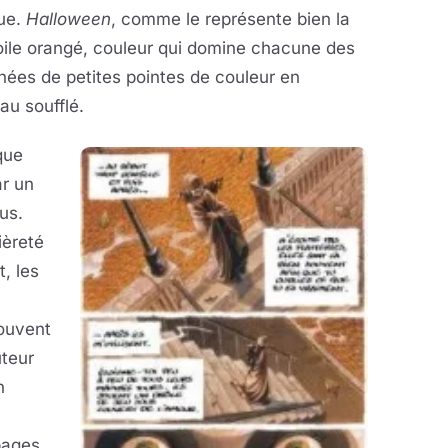
que.
Halloween
, comme le représente bien la
oile orangé, couleur qui domine chacune des
hées de petites pointes de couleur en
au soufflé.
que
ar un
us.
ièreté
t, les
souvent
uteur
n
pages