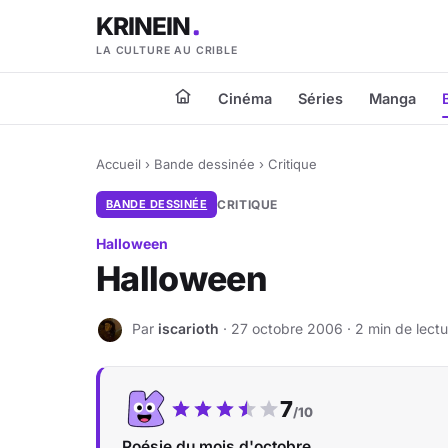
KRINEIN
LA CULTURE AU CRIBLE
Cinéma
Séries
Manga
Accueil
›
Bande dessinée
›
Critique
BANDE DESSINÉE
CRITIQUE
Halloween
Halloween
Par
iscarioth
· 27 octobre 2006 · 2 min de lectu
I
Notre note :
7
/10
Poésie du mois d'octobre