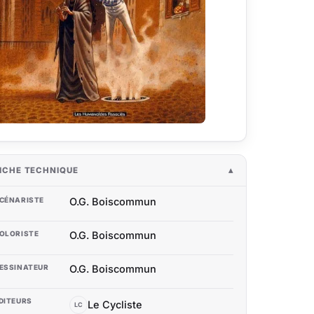
ICHE TECHNIQUE
CÉNARISTE
O.G. Boiscommun
OLORISTE
O.G. Boiscommun
ESSINATEUR
O.G. Boiscommun
DITEURS
Le Cycliste
LC