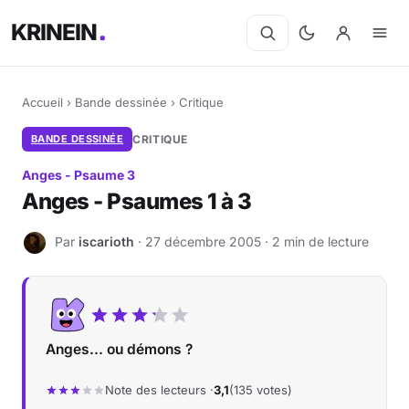
KRINEIN
Accueil
›
Bande dessinée
›
Critique
BANDE DESSINÉE
CRITIQUE
Anges - Psaume 3
Anges - Psaumes 1 à 3
Par
iscarioth
· 27 décembre 2005 · 2 min de lecture
I
Anges... ou démons ?
Note des lecteurs ·
3,1
(135 votes)