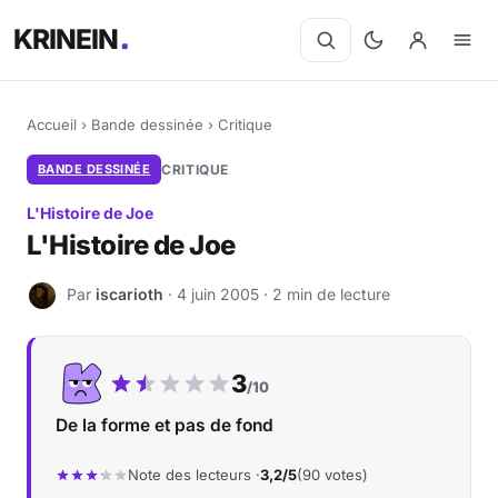
KRINEIN
Accueil
›
Bande dessinée
›
Critique
BANDE DESSINÉE
CRITIQUE
L'Histoire de Joe
L'Histoire de Joe
Par
iscarioth
· 4 juin 2005 · 2 min de lecture
I
Notre note :
3
/10
De la forme et pas de fond
Note des lecteurs ·
3,2/5
(90 votes)