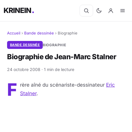
KRINEIN
Accueil
›
Bande dessinée
›
Biographie
Cinéma
BANDE DESSINÉE
BIOGRAPHIE
Biographie de Jean-Marc Stalner
Séries
24 octobre 2008 · 1 min de lecture
Manga
F
rère aîné du scénariste-dessinateur
Eric
BD
Stalner
.
Livres
Jeux vidéo
Jeux de société