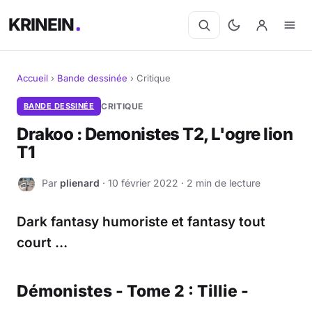
KRINEIN
Accueil
›
Bande dessinée
›
Critique
Cinéma
BANDE DESSINÉE
CRITIQUE
Drakoo : Demonistes T2, L'ogre lion
Séries
T1
Manga
Par
plienard
· 10 février 2022 · 2 min de lecture
P
BD
Dark fantasy humoriste et fantasy tout
Livres
court …
Jeux vidéo
Démonistes - Tome 2 : Tillie -
Jeux de société