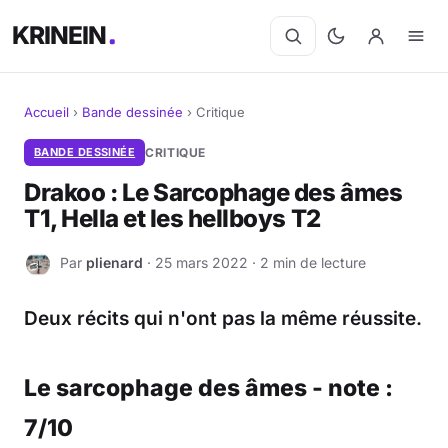
KRINEIN
Accueil
›
Bande dessinée
›
Critique
Cinéma
BANDE DESSINÉE
CRITIQUE
Drakoo : Le Sarcophage des âmes
Séries
T1, Hella et les hellboys T2
Manga
Par
plienard
· 25 mars 2022 · 2 min de lecture
P
BD
Deux récits qui n'ont pas la même réussite.
Livres
Le sarcophage des âmes - note :
Jeux vidéo
7/10
Jeux de société